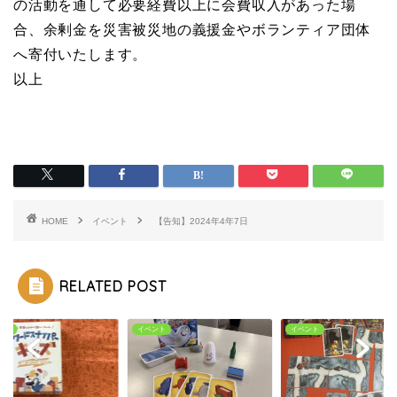
の活動を通して必要経費以上に会費収入があった場
合、余剰金を災害被災地の義援金やボランティア団体
へ寄付いたします。
以上
HOME
イベント
【告知】2024年4年7日
RELATED POST
ント
イベント
イベント