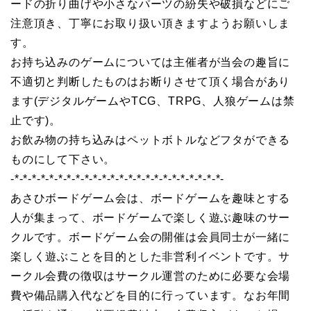
ードの折り曲げや小さなパーツの紛失や破損などにご
注意頂き、丁寧にお取り扱い頂きますようお願いしま
す。
お持ち込みのゲームについては主催者が当会の趣旨に
不適切と判断したものはお断りさせて頂く場合があり
ます(デジタルゲームやTCG、TRPG、人狼ゲームは禁
止です)。
お飲み物の持ち込みはペットボトルなどフタができる
ものにして下さい。
-*-*-*-*-*-*-*-*-*-*-*-*-*-*-*-*-*-*-*-*-*-*-*-*-
あさひボードゲーム会は、ボードゲームを趣味とする
人が集まって、ボードゲームで楽しく遊ぶ趣味のサー
クルです。ボードゲーム会の開催は会員同士が一緒に
楽しく遊ぶことを目的とした非営利イベントです。サ
ークル会費の徴収はサークル運営のために必要な会場
費や備品購入代などを目的に行っています。なお年間